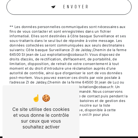
ENVOYER
** Les données personnelles communiquées sont nécessaires aux
fins de vous contacter et sont enregistrées dans un fichier
informatisé. Elles sont destinées à Côte basque Surveillance et ses
sous-traitants dans le seul but de répondre à votre message. Les
données collectées seront communiquées aux seuls destinataires
suivants: Côte basque Surveillance ZI de Jalday,Chemin de la ferme
64500 St jean de Luz exploitation@cobasur.fr. Vous disposez de
droits d’accès, de rectification, d’effacement, de portabilité, de
limitation, d’opposition, de retrait de votre consentement à tout
moment et du droit d’introduire une réclamation auprès d’une
autorité de contrôle, ainsi que d’organiser le sort de vos données
post-mortem. Vous pouvez exercer ces droits par voie postale à
l'adresse ZI de Jalday,Chemin de la ferme 64500 St jean de Luz ou
par courrier électronique à l'adresse exploitation@cobasur.fr. Un
justificatif d'identité pourra vous être demandé. Nous conservons
vos données pendant la période de prise de contact puis pendant la
durée de prescription légale aux fins probatoires et de gestion des
contentieux. Vous avez le droit de vous inscrire sur la liste
Ce site utilise des cookies
d'opposition au démarchage téléphonique, disponible à cette
et vous donne le contrôle
adresse:
Bloctel.gouv.fr
. Consultez le site cnil.fr pour plus
d’informations sur vos droits.
sur ceux que vous
souhaitez activer