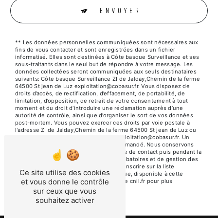
ENVOYER
** Les données personnelles communiquées sont nécessaires aux
fins de vous contacter et sont enregistrées dans un fichier
informatisé. Elles sont destinées à Côte basque Surveillance et ses
sous-traitants dans le seul but de répondre à votre message. Les
données collectées seront communiquées aux seuls destinataires
suivants: Côte basque Surveillance ZI de Jalday,Chemin de la ferme
64500 St jean de Luz exploitation@cobasur.fr. Vous disposez de
droits d’accès, de rectification, d’effacement, de portabilité, de
limitation, d’opposition, de retrait de votre consentement à tout
moment et du droit d’introduire une réclamation auprès d’une
autorité de contrôle, ainsi que d’organiser le sort de vos données
post-mortem. Vous pouvez exercer ces droits par voie postale à
l'adresse ZI de Jalday,Chemin de la ferme 64500 St jean de Luz ou
par courrier électronique à l'adresse exploitation@cobasur.fr. Un
justificatif d'identité pourra vous être demandé. Nous conservons
vos données pendant la période de prise de contact puis pendant la
durée de prescription légale aux fins probatoires et de gestion des
contentieux. Vous avez le droit de vous inscrire sur la liste
Ce site utilise des cookies
d'opposition au démarchage téléphonique, disponible à cette
et vous donne le contrôle
adresse:
Bloctel.gouv.fr
. Consultez le site cnil.fr pour plus
d’informations sur vos droits.
sur ceux que vous
souhaitez activer