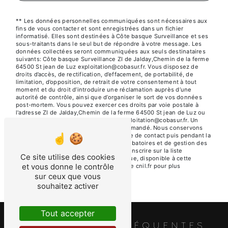
** Les données personnelles communiquées sont nécessaires aux
fins de vous contacter et sont enregistrées dans un fichier
informatisé. Elles sont destinées à Côte basque Surveillance et ses
sous-traitants dans le seul but de répondre à votre message. Les
données collectées seront communiquées aux seuls destinataires
suivants: Côte basque Surveillance ZI de Jalday,Chemin de la ferme
64500 St jean de Luz exploitation@cobasur.fr. Vous disposez de
droits d’accès, de rectification, d’effacement, de portabilité, de
limitation, d’opposition, de retrait de votre consentement à tout
moment et du droit d’introduire une réclamation auprès d’une
autorité de contrôle, ainsi que d’organiser le sort de vos données
post-mortem. Vous pouvez exercer ces droits par voie postale à
l'adresse ZI de Jalday,Chemin de la ferme 64500 St jean de Luz ou
par courrier électronique à l'adresse exploitation@cobasur.fr. Un
justificatif d'identité pourra vous être demandé. Nous conservons
vos données pendant la période de prise de contact puis pendant la
durée de prescription légale aux fins probatoires et de gestion des
contentieux. Vous avez le droit de vous inscrire sur la liste
Ce site utilise des cookies
d'opposition au démarchage téléphonique, disponible à cette
et vous donne le contrôle
adresse:
Bloctel.gouv.fr
. Consultez le site cnil.fr pour plus
d’informations sur vos droits.
sur ceux que vous
souhaitez activer
Tout accepter
RECHERCHES FRÉQUENTES