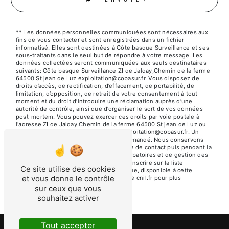
** Les données personnelles communiquées sont nécessaires aux
fins de vous contacter et sont enregistrées dans un fichier
informatisé. Elles sont destinées à Côte basque Surveillance et ses
sous-traitants dans le seul but de répondre à votre message. Les
données collectées seront communiquées aux seuls destinataires
suivants: Côte basque Surveillance ZI de Jalday,Chemin de la ferme
64500 St jean de Luz exploitation@cobasur.fr. Vous disposez de
droits d’accès, de rectification, d’effacement, de portabilité, de
limitation, d’opposition, de retrait de votre consentement à tout
moment et du droit d’introduire une réclamation auprès d’une
autorité de contrôle, ainsi que d’organiser le sort de vos données
post-mortem. Vous pouvez exercer ces droits par voie postale à
l'adresse ZI de Jalday,Chemin de la ferme 64500 St jean de Luz ou
par courrier électronique à l'adresse exploitation@cobasur.fr. Un
justificatif d'identité pourra vous être demandé. Nous conservons
vos données pendant la période de prise de contact puis pendant la
durée de prescription légale aux fins probatoires et de gestion des
contentieux. Vous avez le droit de vous inscrire sur la liste
Ce site utilise des cookies
d'opposition au démarchage téléphonique, disponible à cette
et vous donne le contrôle
adresse:
Bloctel.gouv.fr
. Consultez le site cnil.fr pour plus
d’informations sur vos droits.
sur ceux que vous
souhaitez activer
Tout accepter